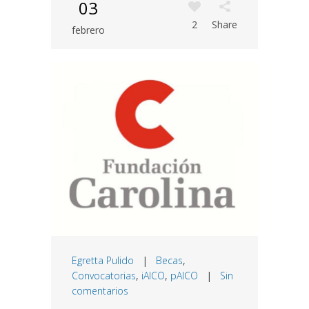
03
2
Share
febrero
Egretta Pulido
|
Becas
,
Convocatorias
,
iAICO
,
pAICO
|
Sin
comentarios