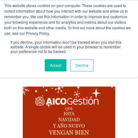
This website stores cookies on your computer. These cookies are used to
Guía de uso
collect information about how you interact with our website and allow us to
remember you. We use this information in order to improve and customize
your browsing experience and for analytics and metrics about our visitors
both on this website and other media. To find out more about the cookies we
Acceso / Registro
use, see our Privacy Policy.
If you decline, your information won’t be tracked when you visit this
website. A single cookie will be used in your browser to remember
your preference not to be tracked.
AICOChile
Accept
Decline