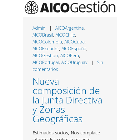
Admin
|
AICOArgentina
,
AICOBrasil
,
AICOChile
,
AICOColombia
,
AICOCuba
,
AICOEcuador
,
AICOEspaña
,
AICOGestión
,
AICOPerú
,
AICOPortugal
,
AICOUruguay
|
Sin
comentarios
Nueva
composición de
la Junta Directiva
y Zonas
Geográficas
Estimados socios, Nos complace
informarles sobre la reciente