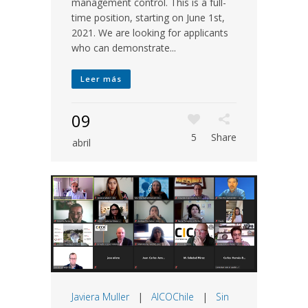
management control. This is a full-
time position, starting on June 1st,
2021. We are looking for applicants
who can demonstrate...
Leer más
09
5
Share
abril
Javiera Muller
|
AICOChile
|
Sin