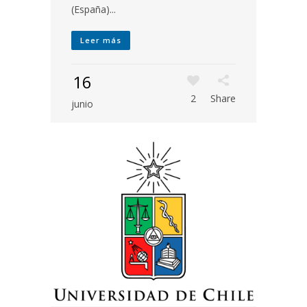
(España)...
Leer más
16
2
Share
junio