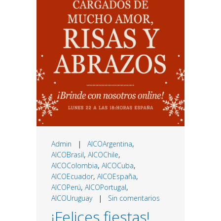
Admin
|
AICOArgentina
,
AICOBrasil
,
AICOChile
,
AICOColombia
,
AICOCuba
,
AICOEcuador
,
AICOEspaña
,
AICOPerú
,
AICOPortugal
,
AICOUruguay
|
Sin comentarios
¡Felices fiestas!