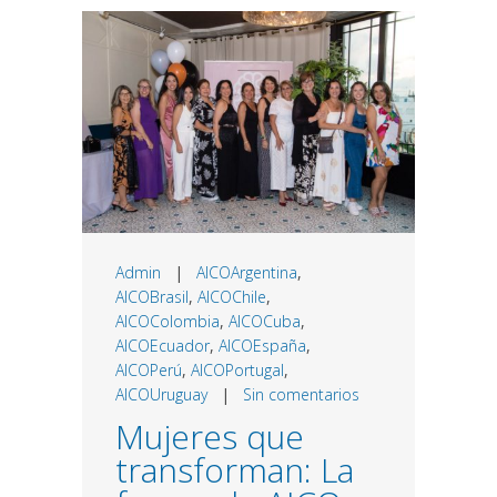
Admin
|
AICOArgentina
,
AICOBrasil
,
AICOChile
,
AICOColombia
,
AICOCuba
,
AICOEcuador
,
AICOEspaña
,
AICOPerú
,
AICOPortugal
,
AICOUruguay
|
Sin comentarios
Mujeres que
transforman: La