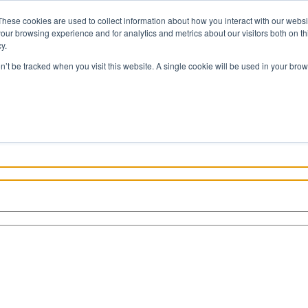
These cookies are used to collect information about how you interact with our webs
our browsing experience and for analytics and metrics about our visitors both on th
y.
REAS
FORMACIÓN
EVENTOS
CERTIFICACIONES
COMUNI
on’t be tracked when you visit this website. A single cookie will be used in your b
Acceder