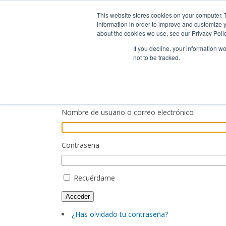
Guía de uso
This website stores cookies on your computer. 
information in order to improve and customize y
about the cookies we use, see our Privacy Polic
INICIO
Á
If you decline, your information w
not to be tracked.
Nombre de usuario o correo electrónico
Contraseña
Recuérdame
Acceder
¿Has olvidado tu contraseña?