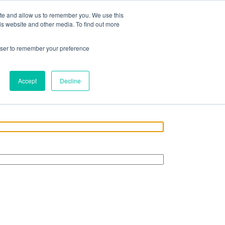
Acceso / Registro
ite and allow us to remember you. We use this
is website and other media. To find out more
DAD
SERVICIOS
PUBLICACIONES
NEWS
rowser to remember your preference
Accept
Decline