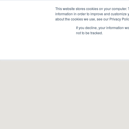
Guía de uso
This website stores cookies on your computer. 
information in order to improve and customize y
about the cookies we use, see our Privacy Polic
INICIO
Á
If you decline, your information w
not to be tracked.