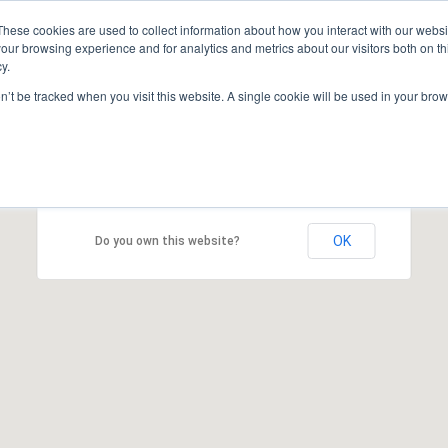
These cookies are used to collect information about how you interact with our webs
our browsing experience and for analytics and metrics about our visitors both on th
y.
REAS
FORMACIÓN
EVENTOS
CERTIFICACIONES
COMUNI
on’t be tracked when you visit this website. A single cookie will be used in your b
Contacto
This page can't load Google Maps correctly.
OK
Do you own this website?