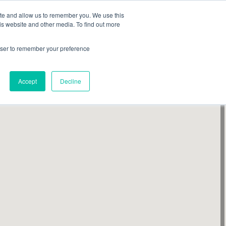
Acceso / Registro
ite and allow us to remember you. We use this
is website and other media. To find out more
DAD
SERVICIOS
PUBLICACIONES
NEWS
rowser to remember your preference
Accept
Decline