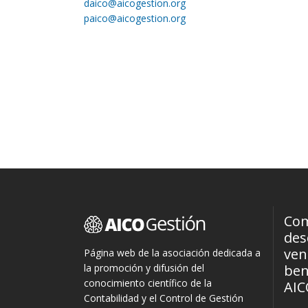
daico@aicogestion.org
paico@aicogestion.org
Com
des
ven
Página web de la asociación dedicada a
la promoción y difusión del
ben
conocimiento científico de la
AIC
Contabilidad y el Control de Gestión