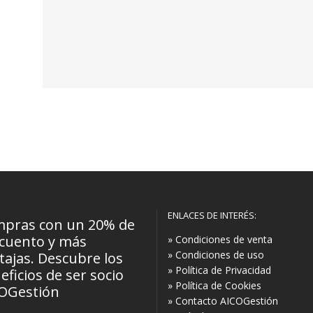
ENLACES DE INTERÉS:
pras con un 20% de
cuento y más
» Condiciones de venta
» Condiciones de uso
tajas. Descubre los
» Política de Privacidad
eficios de ser socio
» Política de Cookies
OGestión
» Contacto AICOGestión