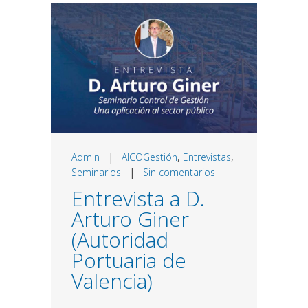
Admin
|
AICOGestión
,
Entrevistas
,
Seminarios
|
Sin comentarios
Entrevista a D.
Arturo Giner
(Autoridad
Portuaria de
Valencia)