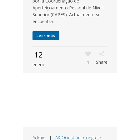
por la Coordenação de
Aperfeiçoamento Pessoal de Nível
Superior (CAPES). Actualmente se
encuentra...
Leer más
12
1
Share
enero
Admin
|
AICOGestión
,
Congreso