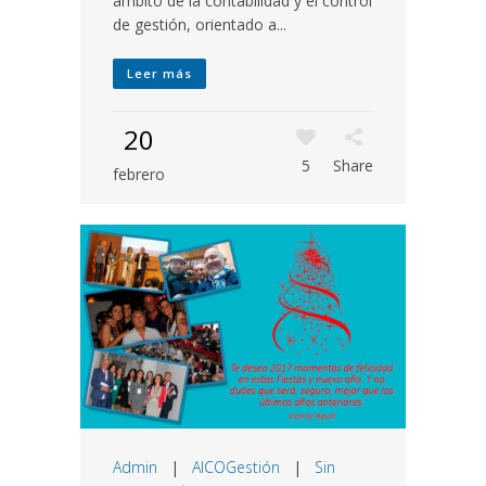
ámbito de la contabilidad y el control
de gestión, orientado a...
Leer más
20
5
Share
febrero
Admin
|
AICOGestión
|
Sin