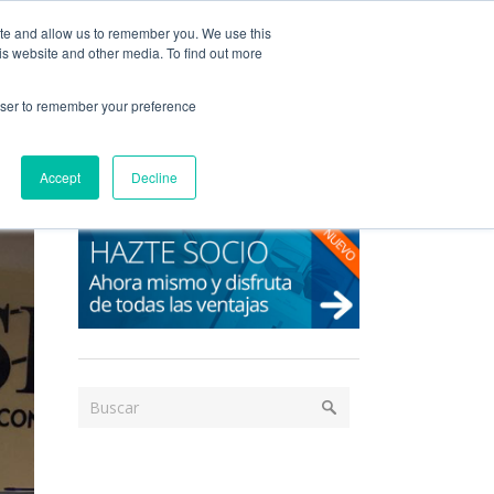
Acceso / Registro
ite and allow us to remember you. We use this
is website and other media. To find out more
DAD
SERVICIOS
PUBLICACIONES
NEWS
rowser to remember your preference
Accept
Decline