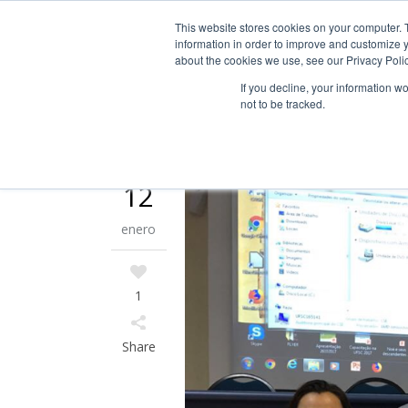
Guía de uso
This website stores cookies on your computer. 
information in order to improve and customize y
about the cookies we use, see our Privacy Polic
INICIO
Á
If you decline, your information w
not to be tracked.
12
enero
1
Share