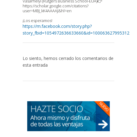
Vasarhelyi (Rutgers Business School-EUA)👉
https://scholar.google.com/citations?
user=MBJ_kK4AAAAJ&hl=en
¡Los esperamos!
https://m.facebook.com/story.php?
story_fbid=1054972636633660&id=100063627995312
Lo siento, hemos cerrado los comentarios de
esta entrada