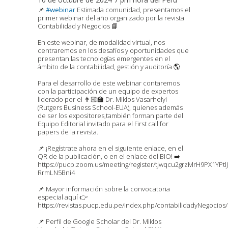
📌
#webinar
Estimada comunidad, presentamos el
primer webinar del año organizado por la revista
Contabilidad y Negocios 📘
En este webinar, de modalidad virtual, nos
centraremos en los desafíos y oportunidades que
presentan las tecnologías emergentes en el
ámbito de la contabilidad, gestión y auditoría 🌎
Para el desarrollo de este webinar contaremos
con la participación de un equipo de expertos
liderado por el 👨🏻‍🏫 Dr. Miklos Vasarhelyi
(Rutgers Business School-EUA), quienes además
de ser los expositores,también forman parte del
Equipo Editorial invitado para el First call for
papers de la revista.
📌 ¡Regístrate ahora en el siguiente enlace, en el
QR de la publicación, o en el enlace del BIO! ➡️
https://pucp.zoom.us/meeting/register/tJwqcu2grzMrH9PX1YPtl
RrmLN5Bni4
📌 Mayor información sobre la convocatoria
especial aquí 👉
https://revistas.pucp.edu.pe/index.php/contabilidadyNegocios
📌 Perfil de Google Scholar del Dr. Miklos