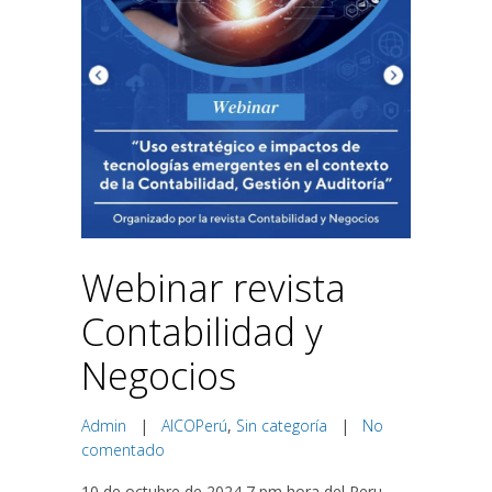
Webinar revista
Contabilidad y
Negocios
Admin
|
AICOPerú
,
Sin categoría
|
No
comentado
10 de octubre de 2024 7 pm hora del Peru