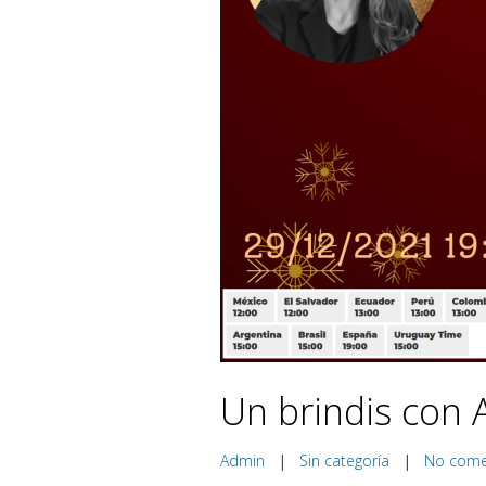
Un brindis con
Admin
|
Sin categoría
|
No com