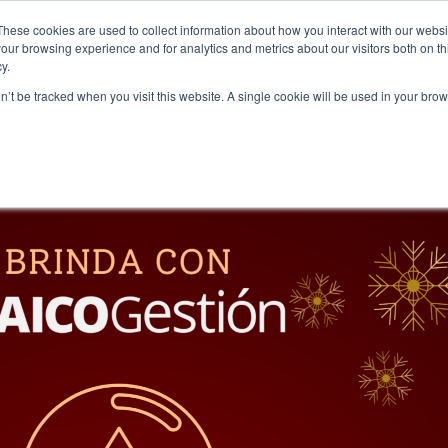
These cookies are used to collect information about how you interact with our webs
our browsing experience and for analytics and metrics about our visitors both on th
y.
REAS
FORMACIÓN
EVENTOS
CERTIFICACIONES
COMUNI
on’t be tracked when you visit this website. A single cookie will be used in your b