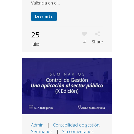
València en el...
Leer más
25
4
Share
julio
Admin
|
Contabilidad de gestión
,
Seminarios
|
Sin comentarios