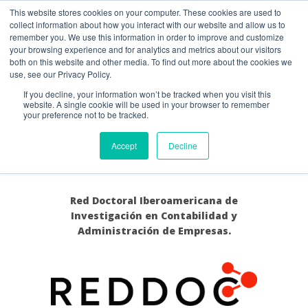
This website stores cookies on your computer. These cookies are used to
Guía de uso
collect information about how you interact with our website and allow us to
remember you. We use this information in order to improve and customize
your browsing experience and for analytics and metrics about our visitors
both on this website and other media. To find out more about the cookies we
Acceso / Registro
use, see our Privacy Policy.
If you decline, your information won’t be tracked when you visit this
website. A single cookie will be used in your browser to remember
your preference not to be tracked.
REDDOC
Accept
Decline
Red Doctoral Iberoamericana de
Investigación en Contabilidad y
Administración de Empresas.