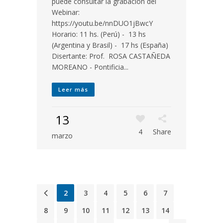
puede consultar la grabación del
Webinar:
https://youtu.be/nnDUO1jBwcY
Horario: 11 hs. (Perú) - 13 hs
(Argentina y Brasil) - 17 hs (España)
Disertante: Prof. ROSA CASTAÑEDA
MOREANO - Pontificia...
Leer más
13
4
Share
marzo
1
2
3
4
5
6
7
8
9
10
11
12
13
14