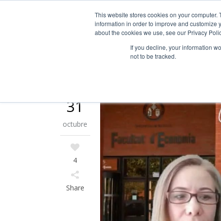
Guía de uso
This website stores cookies on your computer. 
information in order to improve and customize y
about the cookies we use, see our Privacy Polic
INICIO
Á
If you decline, your information w
not to be tracked.
31
octubre
4
Share