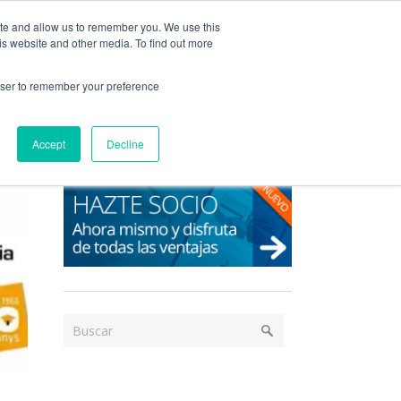
Acceso / Registro
ite and allow us to remember you. We use this
is website and other media. To find out more
DAD
SERVICIOS
PUBLICACIONES
NEWS
rowser to remember your preference
Accept
Decline