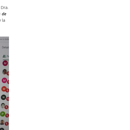
 Dra.
s de
y la