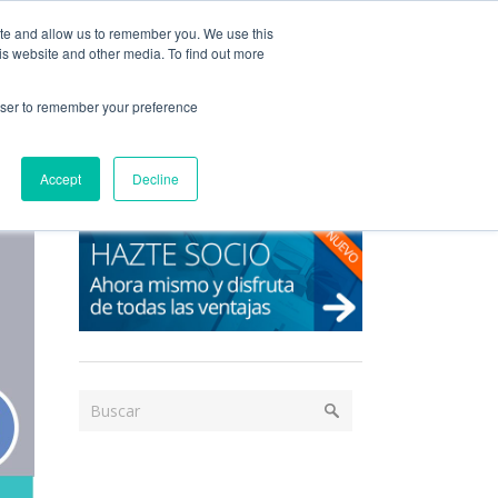
Acceso / Registro
ite and allow us to remember you. We use this
is website and other media. To find out more
DAD
SERVICIOS
PUBLICACIONES
NEWS
rowser to remember your preference
Accept
Decline