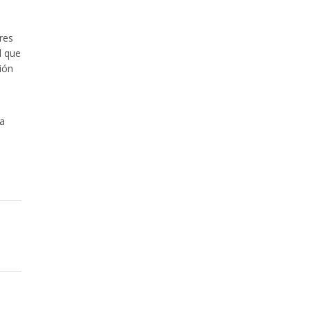
res
l que
ión
da