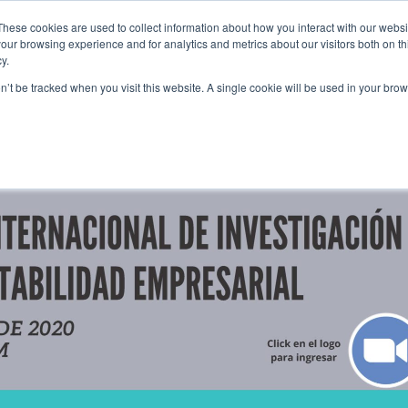
These cookies are used to collect information about how you interact with our webs
our browsing experience and for analytics and metrics about our visitors both on th
y.
REAS
FORMACIÓN
EVENTOS
CERTIFICACIONES
COMUNI
on’t be tracked when you visit this website. A single cookie will be used in your b