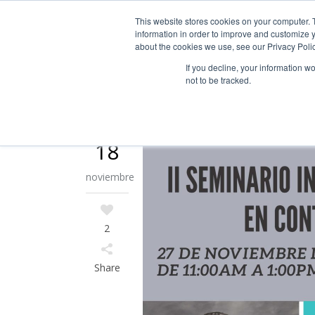
Guía de uso
This website stores cookies on your computer. 
information in order to improve and customize y
about the cookies we use, see our Privacy Polic
INICIO
Á
If you decline, your information w
not to be tracked.
18
noviembre
2
Share