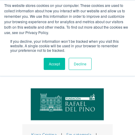
This website stores cookies on your computer. These cookies are used to
Guía de uso
collect information about how you interact with our website and allow us to
remember you. We use this information in order to improve and customize
your browsing experience and for analytics and metrics about our visitors
both on this website and other media. To find out more about the cookies we
Acceso / Registro
use, see our Privacy Policy.
If you decline, your information won’t be tracked when you visit this
website. A single cookie will be used in your browser to remember
your preference not to be tracked.
LSE Tag
Accept
Decline
Kiara Cristina
|
Sin categoría
|